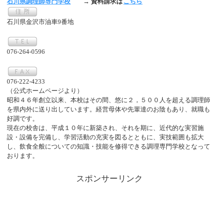
石川県調理師専門学校
→ 資料請求は
こちら
石川県金沢市油車9番地
076-264-0596
076-222-4233
（公式ホームページより）
昭和４６年創立以来、本校はその間、悠に２，５００人を超える調理師
を県内外に送り出しています。経営母体や先輩達のお陰もあり、就職も
好調です。
現在の校舎は、平成１０年に新築され、それを期に、近代的な実習施
設・設備を完備し、学習活動の充実を図るとともに、実技範囲も拡大
し、飲食全般についての知識・技能を修得できる調理専門学校となって
おります。
スポンサーリンク