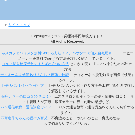
サイトマップ
Copyright (C) 2026 調理師専門学校ガイド！
All Rights Reserved.
ネスカフェバリスタ無料Getする方法！アンバサダーで個人自宅用も…
コーヒー
メーカーを無料でgetする方法を詳しく紹介しているサイト。
ゴルフ場を格安予約するための3つの方法
とにかく安くゴルフへ行くための3つの
方法
ディオーネは効果あり？なし？画像で検証
ディオーネの脱毛効果を画像で検証す
るページ。
手作りパンレシピと作り方
手作りパンのレシピ・作り方を全工程写真付きで詳し
く解説しているサイト。
銀座カラーの口コミ(クチコミ)
エステサロン銀座カラーの割引情報や口コミ、サ
イト管理人が実際に銀座カラーに行った時の感想など。
パン通信教育・通信講座ガイド！
パンの通信教育・通信講座をくわしく紹介する
サイト。
不育症母ちゃんの親バカ育児
不育症のこと、つわりのこと、育児の悩み・・・一
人で悩まないでくださいね。