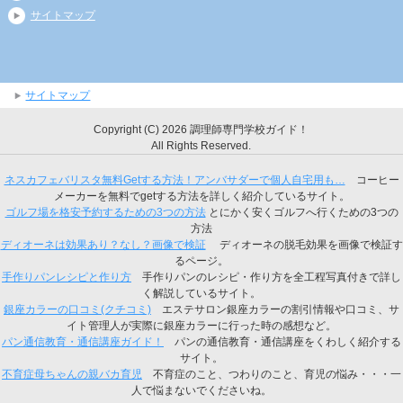
サイトマップ
サイトマップ
Copyright (C) 2026 調理師専門学校ガイド！
All Rights Reserved.
ネスカフェバリスタ無料Getする方法！アンバサダーで個人自宅用も…
コーヒー
メーカーを無料でgetする方法を詳しく紹介しているサイト。
ゴルフ場を格安予約するための3つの方法
とにかく安くゴルフへ行くための3つの
方法
ディオーネは効果あり？なし？画像で検証
ディオーネの脱毛効果を画像で検証す
るページ。
手作りパンレシピと作り方
手作りパンのレシピ・作り方を全工程写真付きで詳し
く解説しているサイト。
銀座カラーの口コミ(クチコミ)
エステサロン銀座カラーの割引情報や口コミ、サ
イト管理人が実際に銀座カラーに行った時の感想など。
パン通信教育・通信講座ガイド！
パンの通信教育・通信講座をくわしく紹介する
サイト。
不育症母ちゃんの親バカ育児
不育症のこと、つわりのこと、育児の悩み・・・一
人で悩まないでくださいね。