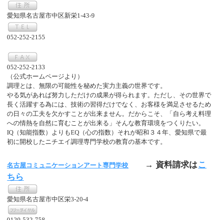
愛知県名古屋市中区新栄1-43-9
052-252-2155
052-252-2133
（公式ホームページより）
調理とは、無限の可能性を秘めた実力主義の世界です。
やる気があれば努力しただけの成果が得られます。ただし、その世界で
長く活躍する為には、技術の習得だけでなく、お客様を満足させるため
の日々の工夫を欠かすことが出来ません。だからこそ、「自ら考え料理
への情熱を自然に育むことが出来る」そんな教育環境をつくりたい。
IQ（知能指数）よりもEQ（心の指数）それが昭和３４年、愛知県で最
初に開校したニチエイ調理専門学校の教育の基本です。
→ 資料請求は
こ
名古屋コミュニケーションアート専門学校
ちら
愛知県名古屋市中区栄3-20-4
0120-532-758