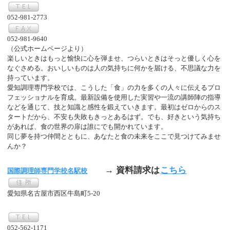
052-981-2773
052-981-9640
（公式ホームページより）
楽しいときはもっと愉快に心を弾ませ、つらいときはそっと優しく心を
なぐさめる。おいしいものは人の気持ちに何かを届ける、不思議な力を
持っています。
愛知調理専門学校では、こうした「食」の力を多くの人々に伝えるプロ
フェッショナルを育成。最新設備を使用した実習や一流の講師陣の指導
などを通じて、技と知識と感性を鍛えていきます。最初はゼロからのス
タートだから、不安も失敗もきっとあるはず。でも、好きという気持ち
があれば、食の世界の扉は誰にでも開かれています。
同じ夢を持つ仲間とともに、あなたと食の未来をここで見つけてみませ
んか？
→ 資料請求は
こちら
国際調理師専門学校名駅校
愛知県名古屋市西区牛島町5-20
052-562-1171