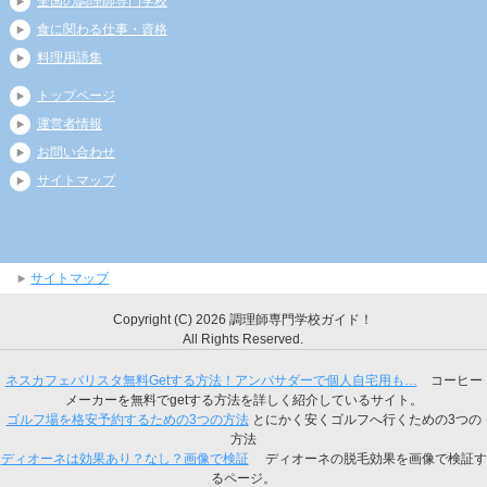
全国の調理師専門学校
食に関わる仕事・資格
料理用語集
トップページ
運営者情報
お問い合わせ
サイトマップ
サイトマップ
Copyright (C) 2026 調理師専門学校ガイド！
All Rights Reserved.
ネスカフェバリスタ無料Getする方法！アンバサダーで個人自宅用も…
コーヒー
メーカーを無料でgetする方法を詳しく紹介しているサイト。
ゴルフ場を格安予約するための3つの方法
とにかく安くゴルフへ行くための3つの
方法
ディオーネは効果あり？なし？画像で検証
ディオーネの脱毛効果を画像で検証す
るページ。