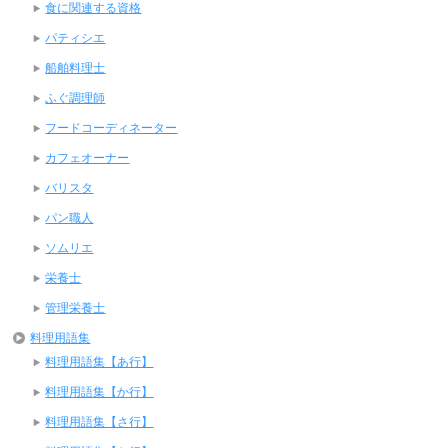
食に関連する資格
パティシエ
船舶料理士
ふぐ調理師
フードコーディネーター
カフェオーナー
バリスタ
パン職人
ソムリエ
栄養士
管理栄養士
料理用語集
料理用語集【あ行】
料理用語集【か行】
料理用語集【さ行】