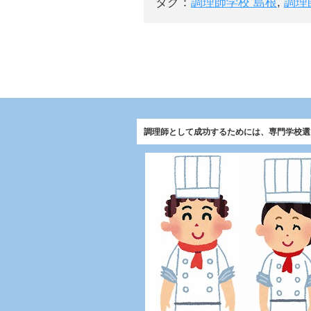
タグ：
調理師学校 島根
,
調理
調理師として成功するためには、専門学校選