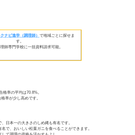
リクナビ進学（調理師）
で地域ごとに探せま
す。
調理師専門学校に一括資料請求可能。
合格率の平均は70.8%。
も合格率が少し高めです。
で、日本一の大きさのしめ縄も有名です。
有名で、おいしい松葉ガニを食べることができます。
京して調理の資格を活かすもよし。