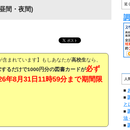
近
昼間・夜間)
が含まれています】もしあなたが
高校生
なら、
必ず
するだけで1000円分の図書カードが
026年8月31日11時59分まで期間限
人
■
■
と
■
法
■