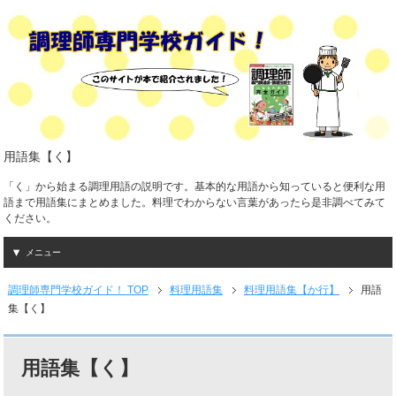
用語集【く】
「く」から始まる調理用語の説明です。基本的な用語から知っていると便利な用
語まで用語集にまとめました。料理でわからない言葉があったら是非調べてみて
ください。
メニュー
調理師専門学校ガイド！ TOP
料理用語集
料理用語集【か行】
用語
集【く】
用語集【く】