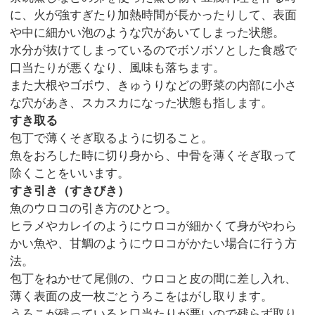
に、火が強すぎたり加熱時間が長かったりして、表面
や中に細かい泡のような穴があいてしまった状態。
水分が抜けてしまっているのでボソボソとした食感で
口当たりが悪くなり、風味も落ちます。
また大根やゴボウ、きゅうりなどの野菜の内部に小さ
な穴があき、スカスカになった状態も指します。
すき取る
包丁で薄くそぎ取るように切ること。
魚をおろした時に切り身から、中骨を薄くそぎ取って
除くことをいいます。
すき引き（すきびき）
魚のウロコの引き方のひとつ。
ヒラメやカレイのようにウロコが細かくて身がやわら
かい魚や、甘鯛のようにウロコがかたい場合に行う方
法。
包丁をねかせて尾側の、ウロコと皮の間に差し入れ、
薄く表面の皮一枚ごとうろこをはがし取ります。
うろこが残っていると口当たりが悪いので残らず取り