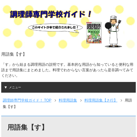
用語集【す】
「す」から始まる調理用語の説明です。基本的な用語から知っていると便利な用
語まで用語集にまとめました。料理でわからない言葉があったら是非調べてみて
ください。
メニュー
調理師専門学校ガイド！ TOP
料理用語集
料理用語集【さ行】
用語
集【す】
用語集【す】