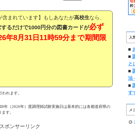
が含まれています】もしあなたが
高校生
なら、
必ず
するだけで1000円分の図書カードが
026年8月31日11時59分まで期間限
人
■
■
と
■
法
■
す
行われます。
8年（2026年）度調理師試験実施日は基本的には各都道府県の
メ
ります。
スポンサーリンク