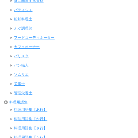
食に関連する資格
パティシエ
船舶料理士
ふぐ調理師
フードコーディネーター
カフェオーナー
バリスタ
パン職人
ソムリエ
栄養士
管理栄養士
料理用語集
料理用語集【あ行】
料理用語集【か行】
料理用語集【さ行】
料理用語集【た行】