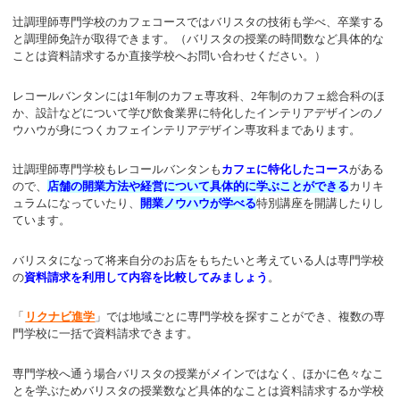
辻調理師専門学校のカフェコースではバリスタの技術も学べ、卒業する
と調理師免許が取得できます。（バリスタの授業の時間数など具体的な
ことは資料請求するか直接学校へお問い合わせください。）
レコールバンタンには1年制のカフェ専攻科、2年制のカフェ総合科のほ
か、設計などについて学び飲食業界に特化したインテリアデザインのノ
ウハウが身につくカフェインテリアデザイン専攻科まであります。
辻調理師専門学校もレコールバンタンも
カフェに特化したコース
がある
ので、
店舗の開業方法や経営について具体的に学ぶことができる
カリキ
ュラムになっていたり、
開業ノウハウが学べる
特別講座を開講したりし
ています。
バリスタになって将来自分のお店をもちたいと考えている人は専門学校
の
資料請求を利用して内容を比較してみましょう
。
「
リクナビ進学
」では地域ごとに専門学校を探すことができ、複数の専
門学校に一括で資料請求できます。
専門学校へ通う場合バリスタの授業がメインではなく、ほかに色々なこ
とを学ぶためバリスタの授業数など具体的なことは資料請求するか学校