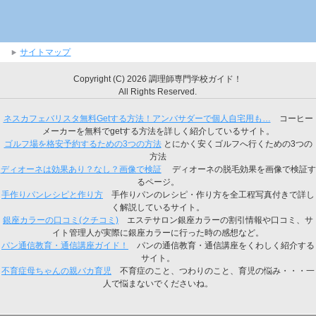
サイトマップ
Copyright (C) 2026 調理師専門学校ガイド！
All Rights Reserved.
ネスカフェバリスタ無料Getする方法！アンバサダーで個人自宅用も…
コーヒー
メーカーを無料でgetする方法を詳しく紹介しているサイト。
ゴルフ場を格安予約するための3つの方法
とにかく安くゴルフへ行くための3つの
方法
ディオーネは効果あり？なし？画像で検証
ディオーネの脱毛効果を画像で検証す
るページ。
手作りパンレシピと作り方
手作りパンのレシピ・作り方を全工程写真付きで詳し
く解説しているサイト。
銀座カラーの口コミ(クチコミ)
エステサロン銀座カラーの割引情報や口コミ、サ
イト管理人が実際に銀座カラーに行った時の感想など。
パン通信教育・通信講座ガイド！
パンの通信教育・通信講座をくわしく紹介する
サイト。
不育症母ちゃんの親バカ育児
不育症のこと、つわりのこと、育児の悩み・・・一
人で悩まないでくださいね。