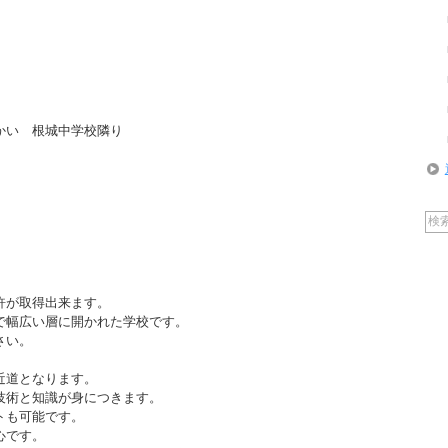
向かい 根城中学校隣り
許が取得出来ます。
で幅広い層に開かれた学校です。
さい。
。
近道となります。
技術と知識が身につきます。
トも可能です。
心です。