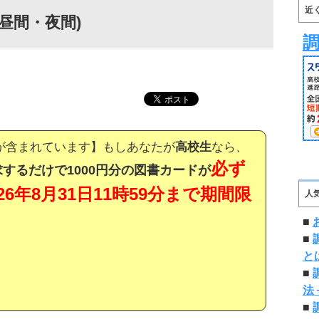
近
昼間・夜間)
が含まれています】もしあなたが
高校生
なら、
必ず
するだけで1000円分の図書カードが
026年8月31日11時59分まで期間限
人
■
■
と
■
法
■