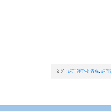
タグ：
調理師学校 青森
,
調理