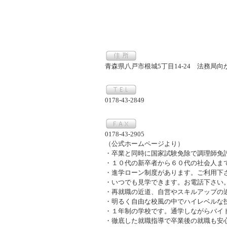
青森県八戸市根城5丁目14-24 法務局
0178-43-2849
0178-43-2905
（公式ホームページより）
・卒業と同時に国家試験免除で調理師免
・１０代の新卒者から６０代の社会人ま
・進学ローン制度があります。ご利用下
・いつでも見学できます。お電話下さい
・再就職の近道、自営やスキルアップの
・明るく自由な校風の中でハイレベルな
・１年制の学校です。通学しながらバイ
・徹底した就職指導で卒業後の就職も安