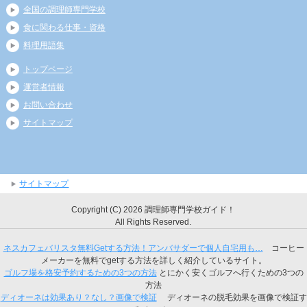
全国の調理師専門学校
食に関わる仕事・資格
料理用語集
トップページ
運営者情報
お問い合わせ
サイトマップ
サイトマップ
Copyright (C) 2026 調理師専門学校ガイド！
All Rights Reserved.
ネスカフェバリスタ無料Getする方法！アンバサダーで個人自宅用も…
コーヒー
メーカーを無料でgetする方法を詳しく紹介しているサイト。
ゴルフ場を格安予約するための3つの方法
とにかく安くゴルフへ行くための3つの
方法
ディオーネは効果あり？なし？画像で検証
ディオーネの脱毛効果を画像で検証す