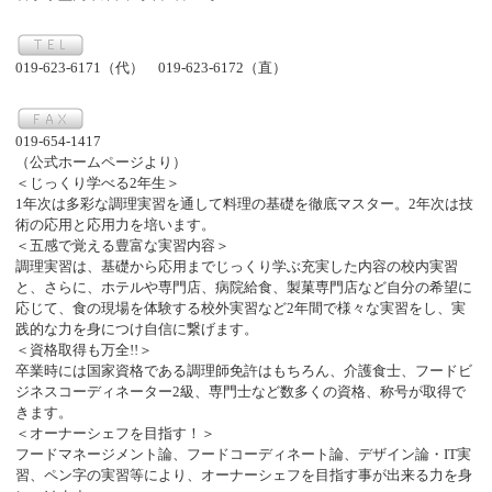
019-623-6171（代） 019-623-6172（直）
019-654-1417
（公式ホームページより）
＜じっくり学べる2年生＞
1年次は多彩な調理実習を通して料理の基礎を徹底マスター。2年次は技
術の応用と応用力を培います。
＜五感で覚える豊富な実習内容＞
調理実習は、基礎から応用までじっくり学ぶ充実した内容の校内実習
と、さらに、ホテルや専門店、病院給食、製菓専門店など自分の希望に
応じて、食の現場を体験する校外実習など2年間で様々な実習をし、実
践的な力を身につけ自信に繋げます。
＜資格取得も万全!!＞
卒業時には国家資格である調理師免許はもちろん、介護食士、フードビ
ジネスコーディネーター2級、専門士など数多くの資格、称号が取得で
きます。
＜オーナーシェフを目指す！＞
フードマネージメント論、フードコーディネート論、デザイン論・IT実
習、ペン字の実習等により、オーナーシェフを目指す事が出来る力を身