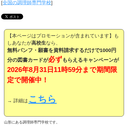
[
全国の調理師専門学校
]
【本ページはプロモーションが含まれています】も
しあなたが
高校生
なら、
無料パンフ・願書を資料請求するだけで1000円
必ず
分の図書カードが
もらえるキャンペーンが
2026年8月31日11時59分まで期間限
定で開催中！
こちら
→ 詳細は
山形にある調理師専門学校です。