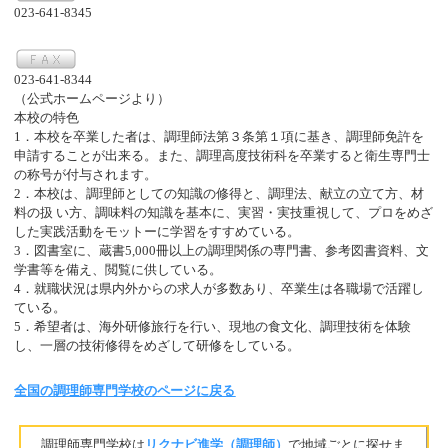
023-641-8345
023-641-8344
（公式ホームページより）
本校の特色
1．本校を卒業した者は、調理師法第３条第１項に基き、調理師免許を
申請することが出来る。また、調理高度技術科を卒業すると衛生専門士
の称号が付与されます。
2．本校は、調理師としての知識の修得と、調理法、献立の立て方、材
料の扱 い方、調味料の知識を基本に、実習・実技重視して、プロをめざ
した実践活動をモットーに学習をすすめている。
3．図書室に、蔵書5,000冊以上の調理関係の専門書、参考図書資料、文
学書等を備え、閲覧に供している。
4．就職状況は県内外からの求人が多数あり、卒業生は各職場で活躍し
ている。
5．希望者は、海外研修旅行を行い、現地の食文化、調理技術を体験
し、一層の技術修得をめざして研修をしている。
全国の調理師専門学校のページに戻る
調理師専門学校は
リクナビ進学（調理師）
で地域ごとに探せま