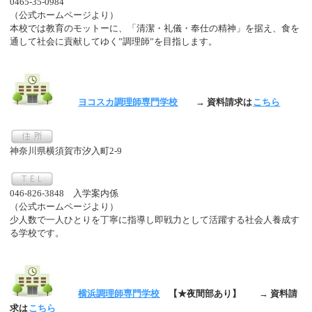
0465-35-0984
（公式ホームページより）
本校では教育のモットーに、「清潔・礼儀・奉仕の精神」を据え、食を
通して社会に貢献してゆく”調理師”を目指します。
ヨコスカ調理師専門学校
→ 資料請求は
こちら
神奈川県横須賀市汐入町2-9
046-826-3848 入学案内係
（公式ホームページより）
少人数で一人ひとりを丁寧に指導し即戦力として活躍する社会人養成す
る学校です。
横浜調理師専門学校
【★夜間部あり】
→ 資料請
求は
こちら