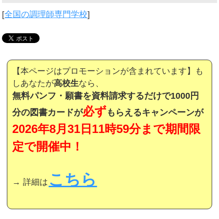
[
全国の調理師専門学校
]
【本ページはプロモーションが含まれています】も
しあなたが
高校生
なら、
無料パンフ・願書を資料請求するだけで1000円
必ず
分の図書カードが
もらえるキャンペーンが
2026年8月31日11時59分まで期間限
定で開催中！
こちら
→ 詳細は