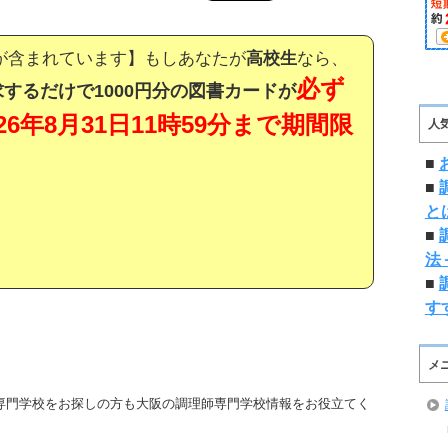
が含まれています】もしあなたが
高校生
なら、
必ず
するだけで1000円分の図書カードが
026年8月31日11時59分まで期間限
人
■
■
と
■
法
■
す
メ
専門学校をお探しの方も大阪の調理師専門学校情報をお役立てく