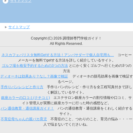
サイトマップ
サイトマップ
Copyright (C) 2026 調理師専門学校ガイド！
All Rights Reserved.
ネスカフェバリスタ無料Getする方法！アンバサダーで個人自宅用も…
コーヒー
メーカーを無料でgetする方法を詳しく紹介しているサイト。
ゴルフ場を格安予約するための3つの方法
とにかく安くゴルフへ行くための3つの
方法
ディオーネは効果あり？なし？画像で検証
ディオーネの脱毛効果を画像で検証す
るページ。
手作りパンレシピと作り方
手作りパンのレシピ・作り方を全工程写真付きで詳し
く解説しているサイト。
銀座カラーの口コミ(クチコミ)
エステサロン銀座カラーの割引情報や口コミ、サ
イト管理人が実際に銀座カラーに行った時の感想など。
パン通信教育・通信講座ガイド！
パンの通信教育・通信講座をくわしく紹介する
サイト。
不育症母ちゃんの親バカ育児
不育症のこと、つわりのこと、育児の悩み・・・一
人で悩まないでくださいね。