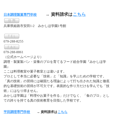
→ 資料請求は
こちら
日本調理製菓専門学校
兵庫県姫路市安田1-2 みかしほ学園1号館
079-288-8255
079-288-8861
（公式ホームページより）
調理・製菓製パン・栄養のプロを育てるフード総合学園『みかしほ学
園』
ここは料理教室や菓子教室とは違います。
プロとして本当に必要な「技術」と「知識」を学ぶための学校です。
「真の技術」の習得には確固たる理論によって打ち出された知識と徹底
的な基礎技術の習得が不可欠です。表面的な作り方だけを学んでも「技
術」にはなり得ません。
みかしほ学園は「料理やお菓子を作る」だけでなく、「食のプロ」とし
ての誇りを持てる真の技術教育を目指した学校です。
平田調理専門学校
→ 資料請求は
こちら