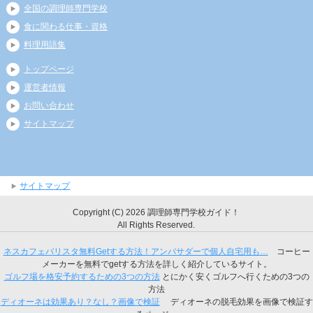
全国の調理師専門学校
食に関わる仕事・資格
料理用語集
トップページ
運営者情報
お問い合わせ
サイトマップ
サイトマップ
Copyright (C) 2026 調理師専門学校ガイド！
All Rights Reserved.
ネスカフェバリスタ無料Getする方法！アンバサダーで個人自宅用も…
コーヒー
メーカーを無料でgetする方法を詳しく紹介しているサイト。
ゴルフ場を格安予約するための3つの方法
とにかく安くゴルフへ行くための3つの
方法
ディオーネは効果あり？なし？画像で検証
ディオーネの脱毛効果を画像で検証す