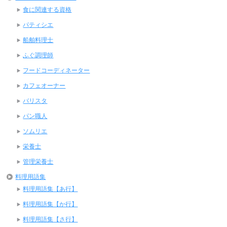
食に関連する資格
パティシエ
船舶料理士
ふぐ調理師
フードコーディネーター
カフェオーナー
バリスタ
パン職人
ソムリエ
栄養士
管理栄養士
料理用語集
料理用語集【あ行】
料理用語集【か行】
料理用語集【さ行】