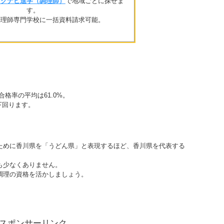
リクナビ進学（調理師）
で地域ごとに探せま
す。
調理師専門学校に一括資料請求可能。
合格率の平均は61.0%。
下回ります。
ために香川県を「うどん県」と表現するほど、香川県を代表する
も少なくありません。
調理の資格を活かしましょう。
スポンサーリンク