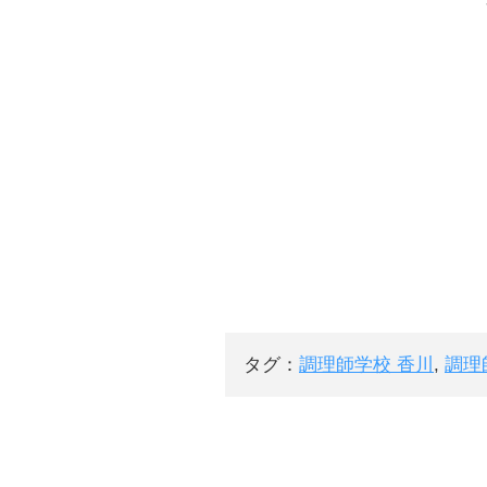
タグ：
調理師学校 香川
,
調理