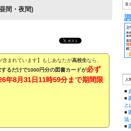
近
昼間・夜間)
が含まれています】もしあなたが
高校生
なら、
必ず
するだけで1000円分の図書カードが
026年8月31日11時59分まで期間限
人
■
■
と
■
法
■