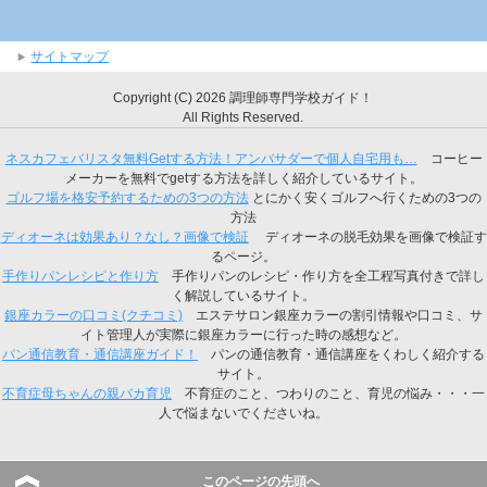
サイトマップ
Copyright (C) 2026 調理師専門学校ガイド！
All Rights Reserved.
ネスカフェバリスタ無料Getする方法！アンバサダーで個人自宅用も…
コーヒー
メーカーを無料でgetする方法を詳しく紹介しているサイト。
ゴルフ場を格安予約するための3つの方法
とにかく安くゴルフへ行くための3つの
方法
ディオーネは効果あり？なし？画像で検証
ディオーネの脱毛効果を画像で検証す
るページ。
手作りパンレシピと作り方
手作りパンのレシピ・作り方を全工程写真付きで詳し
く解説しているサイト。
銀座カラーの口コミ(クチコミ)
エステサロン銀座カラーの割引情報や口コミ、サ
イト管理人が実際に銀座カラーに行った時の感想など。
パン通信教育・通信講座ガイド！
パンの通信教育・通信講座をくわしく紹介する
サイト。
不育症母ちゃんの親バカ育児
不育症のこと、つわりのこと、育児の悩み・・・一
人で悩まないでくださいね。
このページの先頭へ