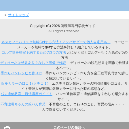
サイトマップ
Copyright (C) 2026 調理師専門学校ガイド！
All Rights Reserved.
ネスカフェバリスタ無料Getする方法！アンバサダーで個人自宅用も…
コーヒー
メーカーを無料でgetする方法を詳しく紹介しているサイト。
ゴルフ場を格安予約するための3つの方法
とにかく安くゴルフへ行くための3つの
方法
ディオーネは効果あり？なし？画像で検証
ディオーネの脱毛効果を画像で検証す
るページ。
手作りパンレシピと作り方
手作りパンのレシピ・作り方を全工程写真付きで詳し
く解説しているサイト。
銀座カラーの口コミ(クチコミ)
エステサロン銀座カラーの割引情報や口コミ、サ
イト管理人が実際に銀座カラーに行った時の感想など。
パン通信教育・通信講座ガイド！
パンの通信教育・通信講座をくわしく紹介する
サイト。
不育症母ちゃんの親バカ育児
不育症のこと、つわりのこと、育児の悩み・・・一
人で悩まないでくださいね。
このページの先頭へ