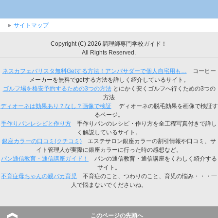
サイトマップ
Copyright (C) 2026 調理師専門学校ガイド！
All Rights Reserved.
ネスカフェバリスタ無料Getする方法！アンバサダーで個人自宅用も…
コーヒー
メーカーを無料でgetする方法を詳しく紹介しているサイト。
ゴルフ場を格安予約するための3つの方法
とにかく安くゴルフへ行くための3つの
方法
ディオーネは効果あり？なし？画像で検証
ディオーネの脱毛効果を画像で検証す
るページ。
手作りパンレシピと作り方
手作りパンのレシピ・作り方を全工程写真付きで詳し
く解説しているサイト。
銀座カラーの口コミ(クチコミ)
エステサロン銀座カラーの割引情報や口コミ、サ
イト管理人が実際に銀座カラーに行った時の感想など。
パン通信教育・通信講座ガイド！
パンの通信教育・通信講座をくわしく紹介する
サイト。
不育症母ちゃんの親バカ育児
不育症のこと、つわりのこと、育児の悩み・・・一
人で悩まないでくださいね。
このページの先頭へ