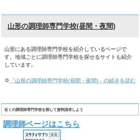
山形の調理師専門学校(昼間・夜間)
山形にある調理師専門学校を紹介しているページで
す。地域ごとに調理師専門学校を探せるサイトも紹介
しています。
「山形の調理師専門学校(昼間・夜間)」の続きを読む
近くの調理師専門学校を探して資料請求しよう
調理師ページはこちら