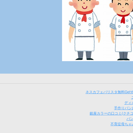
ネスカフェバリスタ無料Ge
ディ
手作りパン
銀座カラーの口コミ(クチコ
パ
不育症母ちゃ