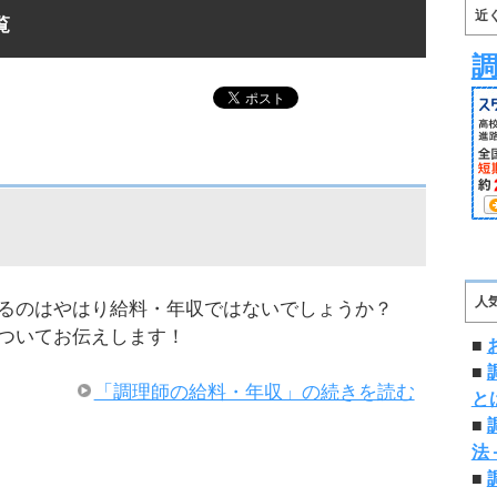
近
覧
人
るのはやはり給料・年収ではないでしょうか？
ついてお伝えします！
■
■
「調理師の給料・年収」の続きを読む
と
■
法
■