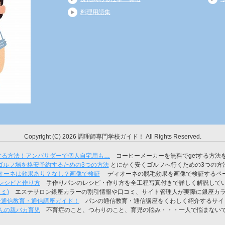
料理用語集
Copyright (C) 2026 調理師専門学校ガイド！
All Rights Reserved.
tする方法！アンバサダーで個人自宅用も…
コーヒーメーカーを無料でgetする方法
ゴルフ場を格安予約するための3つの方法
とにかく安くゴルフへ行くための3つの方
オーネは効果あり？なし？画像で検証
ディオーネの脱毛効果を画像で検証するペ
レシピと作り方
手作りパンのレシピ・作り方を全工程写真付きで詳しく解説して
ミ)
エステサロン銀座カラーの割引情報や口コミ、サイト管理人が実際に銀座カラ
ン通信教育・通信講座ガイド！
パンの通信教育・通信講座をくわしく紹介するサイ
んの親バカ育児
不育症のこと、つわりのこと、育児の悩み・・・一人で悩まない